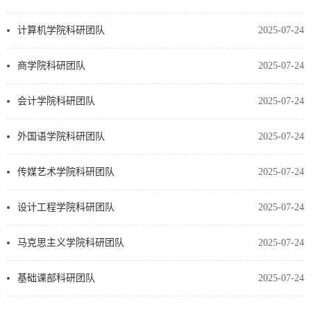
计算机学院科研团队
2025-07-24
商学院科研团队
2025-07-24
会计学院科研团队
2025-07-24
外国语学院科研团队
2025-07-24
传媒艺术学院科研团队
2025-07-24
设计工程学院科研团队
2025-07-24
马克思主义学院科研团队
2025-07-24
基础课部科研团队
2025-07-24