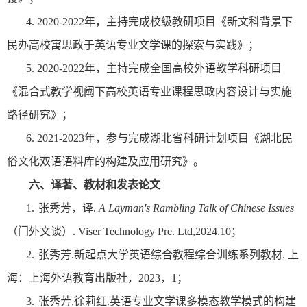
4.
2020
-2022
年，主持完成校级教研项目《新文科背景下
民办高校寓思政于英语专业文学课的探索与实践》；
5.
2020-2022
年，主持完成全国高校外语教学科研项目
《混合式教学视阈下高校英语专业课程思政内容设计与实施
路径研究》；
6.
2021-2023
年，参与完成湖北省科研计划项目《湖北民
俗文化双语语料库的构建及应用研究》。
六、译著、教材和发表论文
1.
张秀芳，译
.
A Layman's Rambling Talk of Chinese Issues
（门外文谈）
.
Viser Technology Pre. Ltd
,2024.10
；
2.
张秀芳
.
新起点大学英语综合教程综合训练系列教材
.
上
海：上海外语教育出版社，
2023
，
1
；
3.
张秀芳
,
徐莉红
.
英语专业文学课多模态教学模式的构建