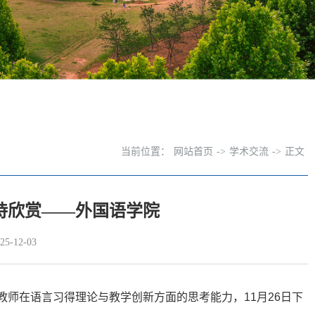
当前位置：
网站首页
->
学术交流
->
正文
诗欣赏——外国语学院
-12-03
教师在语言习得理论与教学创新方面的思考能力，
11
月
26
日下