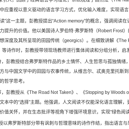
中应重视以意义驱动的语言学习方式，优化输入难度，实现语言
阅读”这一主题，彭教授提出“
Action memory
”的概念，强调阅读
力提升的价值。他以美国诗人罗伯特·弗罗斯特（
Robert Frost
）
想深度及其所呈现的田园传统（
georgics
）。在细致讲解《
The 
》等诗作时，彭教授带领现场教师进行集体阅读和分组分析，启发
部分，彭教授结合弗罗斯特作品的乡土情怀、人生哲思与孤独情绪
方与中国文学中的田园与农事传统，从维吉尔、忒奥克里托斯到
的哲学思考。
环节，彭教授从《
The Road Not Taken
》、《
Stopping by Woods 
文本中的“选择”主题。他强调，人文阅读不仅能深化语言理解
价值关怀，并在生态批评等视角下增强环境意识，实现“绿色阅读
授以弗罗斯特部分带有讽刺与哲理意味的诗作作结，指出语言与