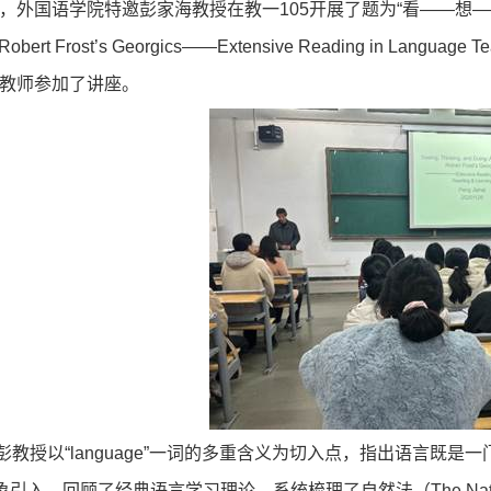
，外国语学院特邀彭家海教授在教一
105
开展了题为“看——想
 Robert Frost
’
s Georgics
——
Extensive Reading in Language Te
教师参加了讲座。
彭教授以“
language
”一词的多重含义为切入点，指出语言既是一
现象引入，回顾了经典语言学习理论，系统梳理了自然法（
The Nat