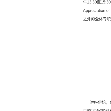
午
13:30
至
15:30
Appreciation of
之外的全体专职
讲座伊始，
见的“平台期”