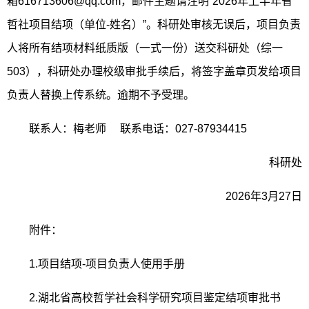
箱
616713606@qq.com
，邮件主题请注明
“2026
年上半年省
哲社项目结项（单位
-
姓名）
”
。科研处审核无误后，项目负责
人将所有结项材料纸质版（一式一份）送交科研处（综一
503
），科研处办理校级审批手续后，将签字盖章页发给项目
负责人替换上传系统。逾期不予受理。
联系人：梅老师
联系电话：
027-87934415
科研处
2026
年
3
月
27
日
附件：
1.
项目结项
-
项目负责人使用手册
2.
湖北省高校哲学社会科学研究项目鉴定结项审批书